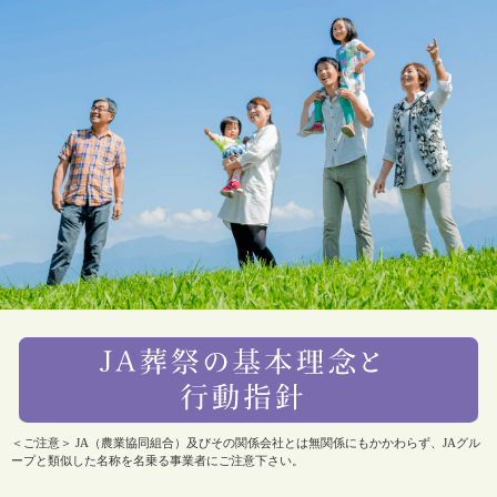
＜ご注意＞ JA（農業協同組合）及びその関係会社とは無関係にもかかわらず、JAグル
ープと類似した名称を名乗る事業者にご注意下さい。