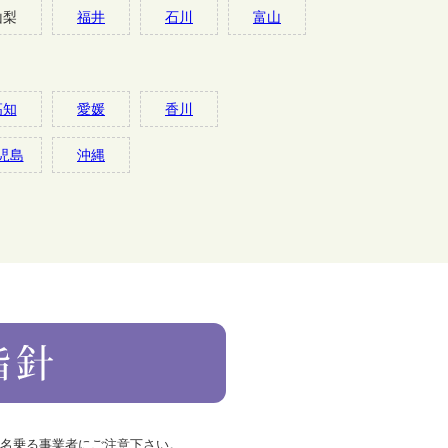
山梨
福井
石川
富山
高知
愛媛
香川
児島
沖縄
を名乗る事業者にご注意下さい。