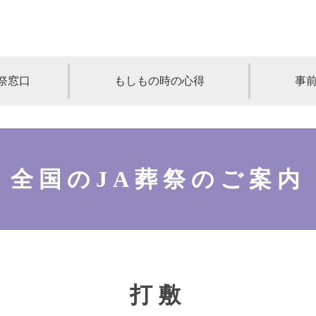
祭窓口
もしもの時の心得
事
青森
岩手
宮城
秋田
山形
奈川
千葉
埼玉
群馬
栃木
全国のJA葬祭のご案内
静岡
岐阜
三重
新潟
長野
京都
兵庫
奈良
滋賀
和歌山
岡山
山口
鳥取
島根
徳島
長崎
佐賀
熊本
大分
宮崎
鹿
打敷