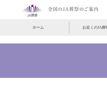
ホーム
お近くのJA葬
【北海道・東北】
北海道
【関東】
東京
神
【中部・甲信越】
愛知
【関西】
大阪
【中国・四国】
広島
【九州・沖縄】
福岡