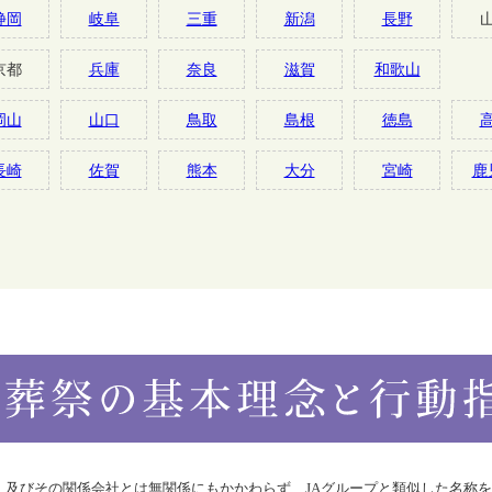
静岡
岐阜
三重
新潟
長野
京都
兵庫
奈良
滋賀
和歌山
岡山
山口
鳥取
島根
徳島
長崎
佐賀
熊本
大分
宮崎
鹿
合）及びその関係会社とは無関係にもかかわらず、JAグループと類似した名称