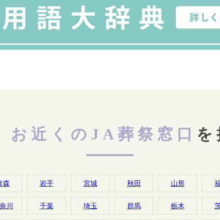
お近くのJA葬祭窓口
を
青森
岩手
宮城
秋田
山形
奈川
千葉
埼玉
群馬
栃木