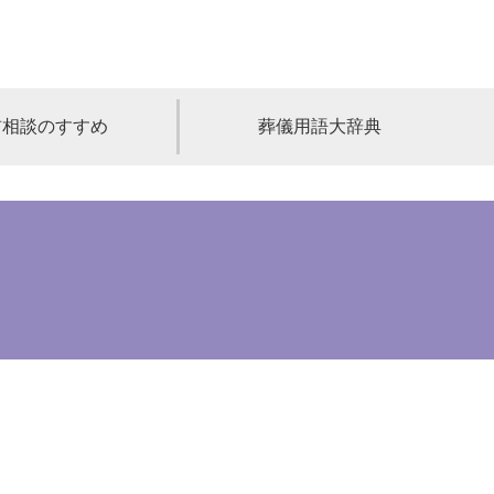
前相談のすすめ
葬儀用語大辞典
福島
茨城
山梨
福井
石川
富山
高知
愛媛
香川
児島
沖縄