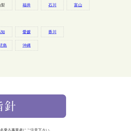
山梨
福井
石川
富山
高知
愛媛
香川
児島
沖縄
を名乗る事業者にご注意下さい。