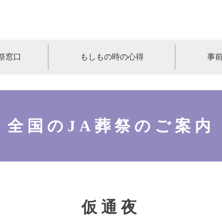
祭窓口
もしもの時の心得
事
青森
岩手
宮城
秋田
山形
奈川
千葉
埼玉
群馬
栃木
全国のJA葬祭のご案内
静岡
岐阜
三重
新潟
長野
京都
兵庫
奈良
滋賀
和歌山
岡山
山口
鳥取
島根
徳島
長崎
佐賀
熊本
大分
宮崎
鹿
仮通夜