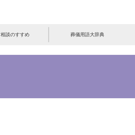
前相談のすすめ
葬儀用語大辞典
福島
茨城
山梨
福井
石川
富山
高知
愛媛
香川
児島
沖縄