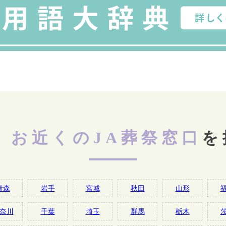
お近くのJA葬祭窓口
を
青森
岩手
宮城
秋田
山形
奈川
千葉
埼玉
群馬
栃木