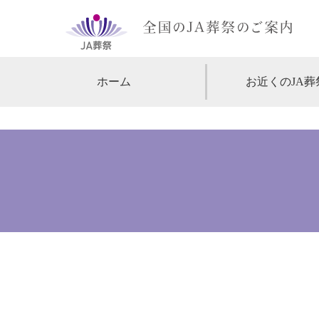
ホーム
お近くのJA葬
【北海道・東北】
北海道
【関東】
東京
神
【中部・甲信越】
愛知
【関西】
大阪
【中国・四国】
広島
【九州・沖縄】
福岡