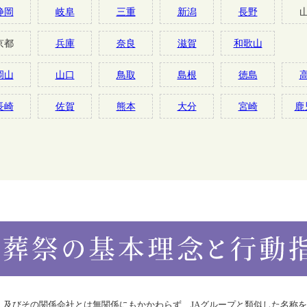
静岡
岐阜
三重
新潟
長野
京都
兵庫
奈良
滋賀
和歌山
岡山
山口
鳥取
島根
徳島
長崎
佐賀
熊本
大分
宮崎
鹿
合）及びその関係会社とは無関係にもかかわらず、JAグループと類似した名称