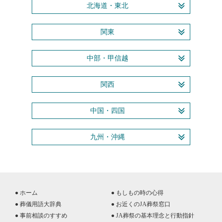
北海道・東北
関東
中部・甲信越
関西
中国・四国
九州・沖縄
● ホーム
● もしもの時の心得
● 葬儀用語大辞典
● お近くのJA葬祭窓口
● 事前相談のすすめ
● JA葬祭の基本理念と行動指針