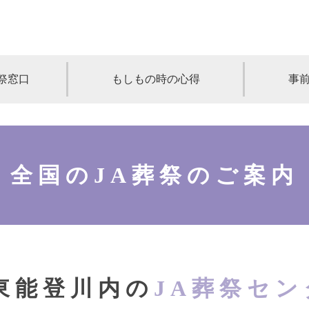
祭窓口
もしもの時の心得
事
青森
岩手
宮城
秋田
山形
奈川
千葉
埼玉
群馬
栃木
全国のJA葬祭のご案内
静岡
岐阜
三重
新潟
長野
京都
兵庫
奈良
滋賀
和歌山
岡山
山口
鳥取
島根
徳島
長崎
佐賀
熊本
大分
宮崎
鹿
A東能登川内の
JA葬祭セン