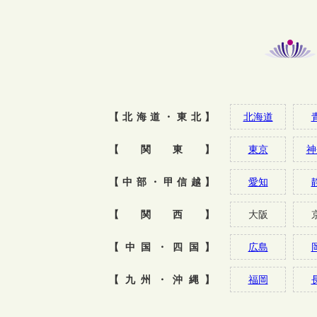
【北海道・東北】
北海道
【関東】
東京
神
【中部・甲信越】
愛知
【関西】
大阪
【中国・四国】
広島
【九州・沖縄】
福岡