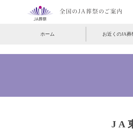
ホーム
お近くのJA葬
【北海道・東北】
北海道
【関東】
東京
神
【中部・甲信越】
愛知
【関西】
大阪
【中国・四国】
広島
【九州・沖縄】
福岡
J