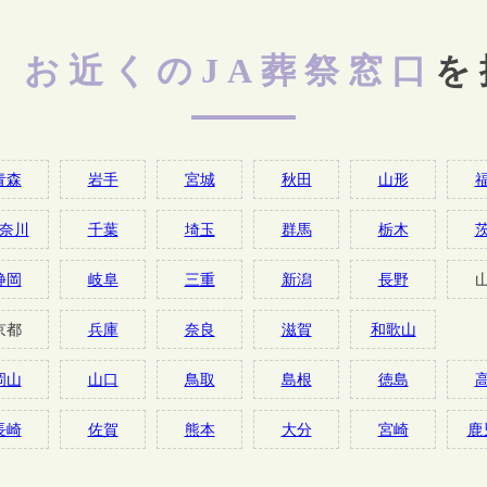
お近くのJA葬祭窓口
を
青森
岩手
宮城
秋田
山形
奈川
千葉
埼玉
群馬
栃木
静岡
岐阜
三重
新潟
長野
京都
兵庫
奈良
滋賀
和歌山
岡山
山口
鳥取
島根
徳島
長崎
佐賀
熊本
大分
宮崎
鹿