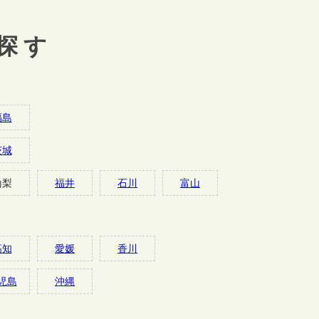
探す
福島
茨城
山梨
福井
石川
富山
高知
愛媛
香川
児島
沖縄