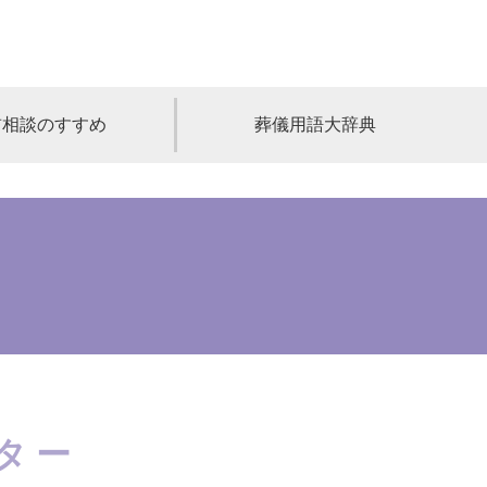
前相談のすすめ
葬儀用語大辞典
福島
茨城
山梨
福井
石川
富山
高知
愛媛
香川
児島
沖縄
ター