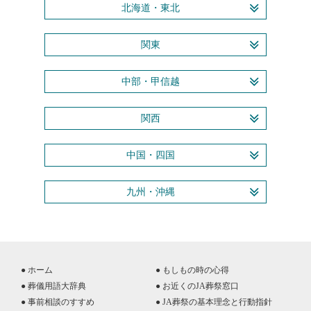
北海道・東北
関東
中部・甲信越
関西
中国・四国
九州・沖縄
● ホーム
● もしもの時の心得
● 葬儀用語大辞典
● お近くのJA葬祭窓口
● 事前相談のすすめ
● JA葬祭の基本理念と行動指針