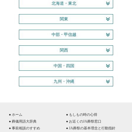
北海道・東北
関東
中部・甲信越
関西
中国・四国
九州・沖縄
● ホーム
● もしもの時の心得
● 葬儀用語大辞典
● お近くのJA葬祭窓口
● 事前相談のすすめ
● JA葬祭の基本理念と行動指針