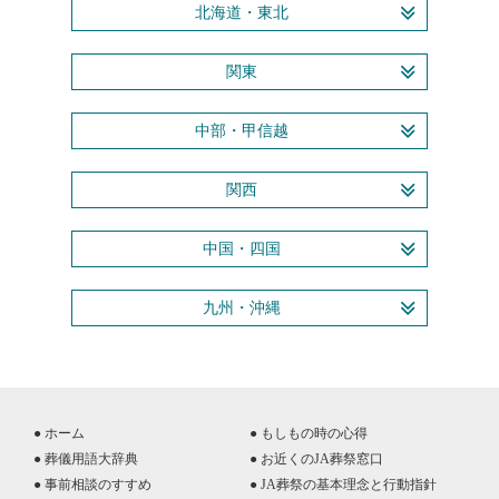
北海道・東北
関東
中部・甲信越
関西
中国・四国
九州・沖縄
● ホーム
● もしもの時の心得
● 葬儀用語大辞典
● お近くのJA葬祭窓口
● 事前相談のすすめ
● JA葬祭の基本理念と行動指針