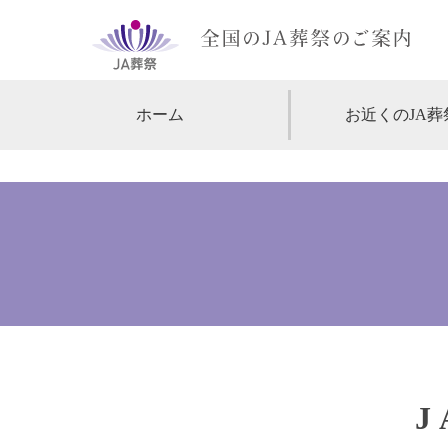
ホーム
お近くのJA葬
【北海道・東北】
北海道
【関東】
東京
神
【中部・甲信越】
愛知
【関西】
大阪
【中国・四国】
広島
【九州・沖縄】
福岡