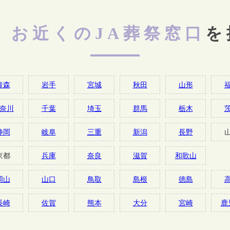
お近くのJA葬祭窓口
を
青森
岩手
宮城
秋田
山形
奈川
千葉
埼玉
群馬
栃木
静岡
岐阜
三重
新潟
長野
京都
兵庫
奈良
滋賀
和歌山
岡山
山口
鳥取
島根
徳島
長崎
佐賀
熊本
大分
宮崎
鹿