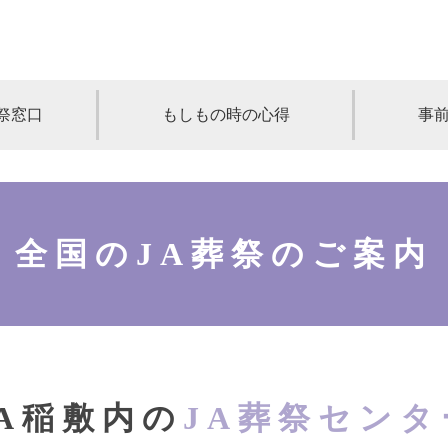
祭窓口
もしもの時の心得
事
青森
岩手
宮城
秋田
山形
奈川
千葉
埼玉
群馬
栃木
全国のJA葬祭のご案内
静岡
岐阜
三重
新潟
長野
京都
兵庫
奈良
滋賀
和歌山
岡山
山口
鳥取
島根
徳島
長崎
佐賀
熊本
大分
宮崎
鹿
JA稲敷内の
JA葬祭センタ