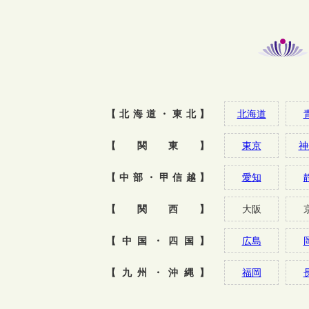
【北海道・東北】
北海道
【関東】
東京
神
【中部・甲信越】
愛知
【関西】
大阪
【中国・四国】
広島
【九州・沖縄】
福岡