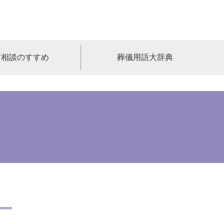
前相談のすすめ
葬儀用語大辞典
福島
茨城
山梨
福井
石川
富山
高知
愛媛
香川
児島
沖縄
ー