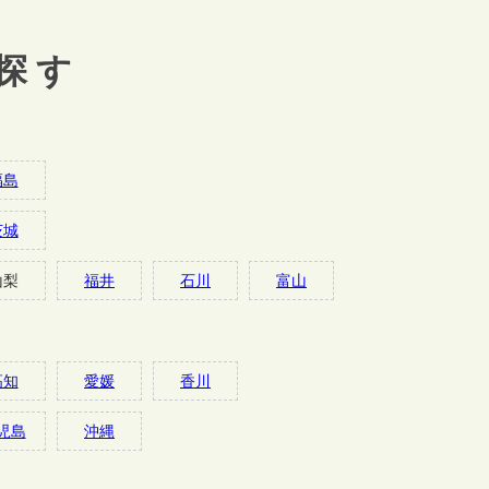
探す
福島
茨城
山梨
福井
石川
富山
高知
愛媛
香川
児島
沖縄