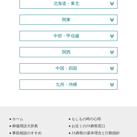
北海道・東北
関東
中部・甲信越
関西
中国・四国
九州・沖縄
● ホーム
● もしもの時の心得
● 葬儀用語大辞典
● お近くのJA葬祭窓口
● 事前相談のすすめ
● JA葬祭の基本理念と行動指針