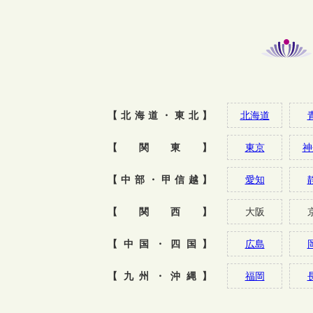
【北海道・東北】
北海道
【関東】
東京
神
【中部・甲信越】
愛知
【関西】
大阪
【中国・四国】
広島
【九州・沖縄】
福岡