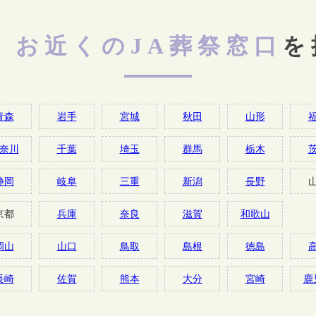
お近くのJA葬祭窓口
を
青森
岩手
宮城
秋田
山形
奈川
千葉
埼玉
群馬
栃木
静岡
岐阜
三重
新潟
長野
京都
兵庫
奈良
滋賀
和歌山
岡山
山口
鳥取
島根
徳島
長崎
佐賀
熊本
大分
宮崎
鹿