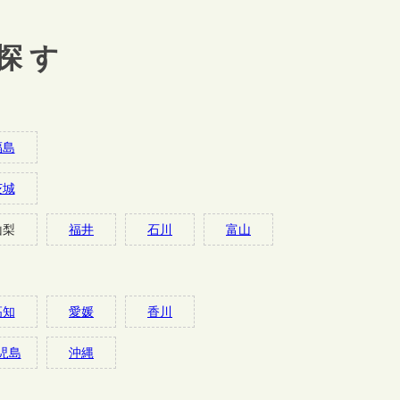
探す
福島
茨城
山梨
福井
石川
富山
高知
愛媛
香川
児島
沖縄