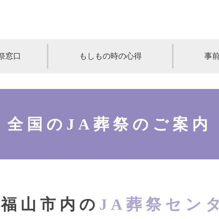
祭窓口
もしもの時の心得
事
青森
岩手
宮城
秋田
山形
奈川
千葉
埼玉
群馬
栃木
全国のJA葬祭のご案内
静岡
岐阜
三重
新潟
長野
京都
兵庫
奈良
滋賀
和歌山
岡山
山口
鳥取
島根
徳島
長崎
佐賀
熊本
大分
宮崎
鹿
A福山市内の
JA葬祭セン