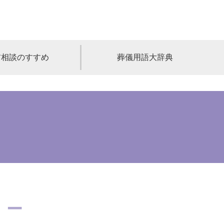
前相談のすすめ
葬儀用語大辞典
福島
茨城
山梨
福井
石川
富山
高知
愛媛
香川
児島
沖縄
ター