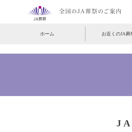
ホーム
お近くのJA葬
【北海道・東北】
北海道
【関東】
東京
神
【中部・甲信越】
愛知
【関西】
大阪
【中国・四国】
広島
【九州・沖縄】
福岡
J