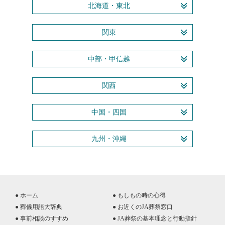
北海道・東北
関東
中部・甲信越
関西
中国・四国
九州・沖縄
● ホーム
● もしもの時の心得
● 葬儀用語大辞典
● お近くのJA葬祭窓口
● 事前相談のすすめ
● JA葬祭の基本理念と行動指針