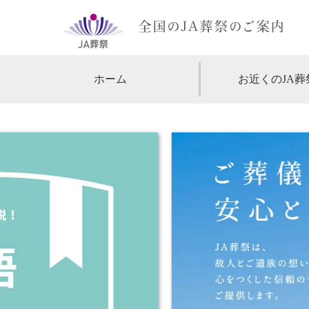
ホーム
お近くのJA葬
【北海道・東北】
北海道
【関東】
東京
神
【中部・甲信越】
愛知
【関西】
大阪
【中国・四国】
広島
【九州・沖縄】
福岡