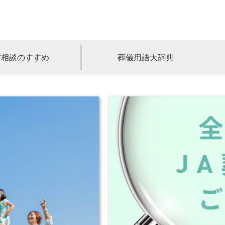
前相談のすすめ
葬儀用語大辞典
福島
茨城
山梨
福井
石川
富山
高知
愛媛
香川
児島
沖縄