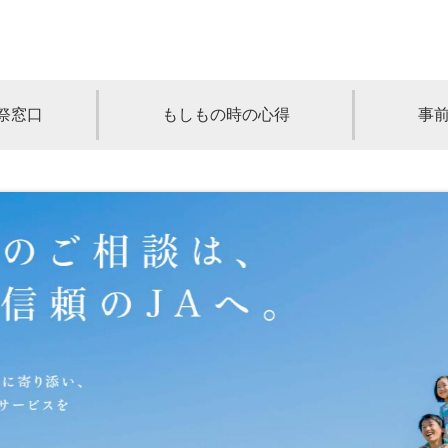
祭窓口
もしもの時の心得
事
青森
岩手
宮城
秋田
山形
奈川
千葉
埼玉
群馬
栃木
静岡
岐阜
三重
新潟
長野
京都
兵庫
奈良
滋賀
和歌山
岡山
山口
鳥取
島根
徳島
長崎
佐賀
熊本
大分
宮崎
鹿