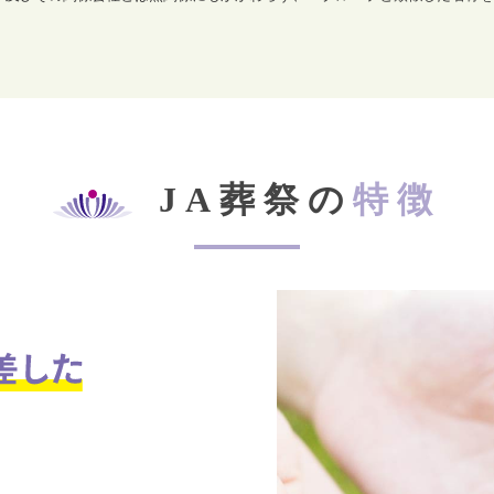
JA葬祭の
特徴