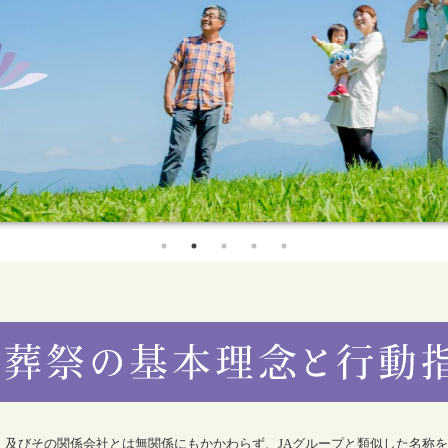
合）及びその関係会社とは無関係にもかかわらず、JAグループと類似した名称