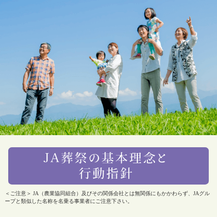
＜ご注意＞ JA（農業協同組合）及びその関係会社とは無関係にもかかわらず、JAグル
ープと類似した名称を名乗る事業者にご注意下さい。