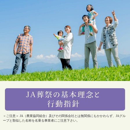
＜ご注意＞ JA（農業協同組合）及びその関係会社とは無関係にもかかわらず、JAグル
ープと類似した名称を名乗る事業者にご注意下さい。