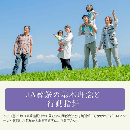
＜ご注意＞ JA（農業協同組合）及びその関係会社とは無関係にもかかわらず、JAグル
ープと類似した名称を名乗る事業者にご注意下さい。