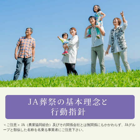
＜ご注意＞ JA（農業協同組合）及びその関係会社とは無関係にもかかわらず、JAグル
ープと類似した名称を名乗る事業者にご注意下さい。