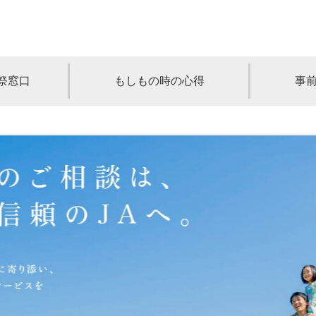
祭窓口
もしもの時の心得
事
青森
岩手
宮城
秋田
山形
奈川
千葉
埼玉
群馬
栃木
静岡
岐阜
三重
新潟
長野
京都
兵庫
奈良
滋賀
和歌山
岡山
山口
鳥取
島根
徳島
長崎
佐賀
熊本
大分
宮崎
鹿