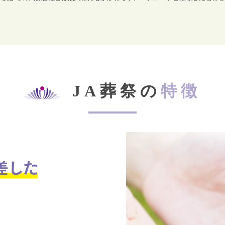
JA葬祭の
特徴