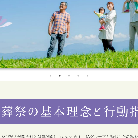
合）及びその関係会社とは無関係にもかかわらず、JAグループと類似した名称