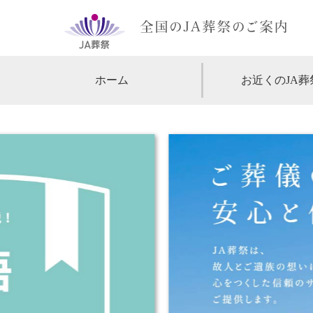
ホーム
お近くのJA葬
【北海道・東北】
北海道
【関東】
東京
神
【中部・甲信越】
愛知
【関西】
大阪
【中国・四国】
広島
【九州・沖縄】
福岡