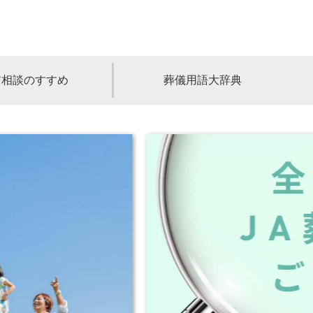
前相談のすすめ
葬儀用語大辞典
福島
茨城
山梨
福井
石川
富山
高知
愛媛
香川
児島
沖縄