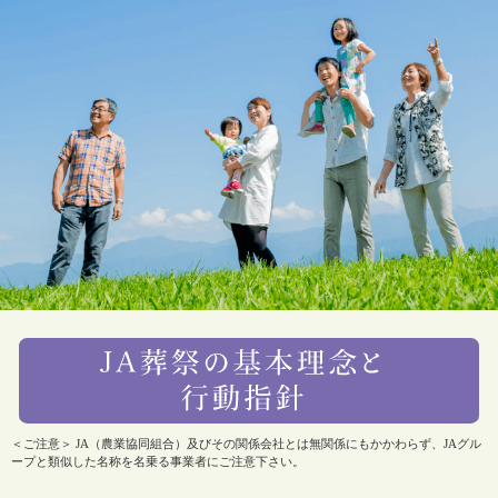
＜ご注意＞ JA（農業協同組合）及びその関係会社とは無関係にもかかわらず、JAグル
ープと類似した名称を名乗る事業者にご注意下さい。