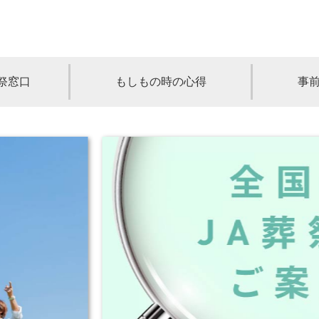
祭窓口
もしもの時の心得
事
青森
岩手
宮城
秋田
山形
奈川
千葉
埼玉
群馬
栃木
静岡
岐阜
三重
新潟
長野
京都
兵庫
奈良
滋賀
和歌山
岡山
山口
鳥取
島根
徳島
長崎
佐賀
熊本
大分
宮崎
鹿