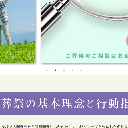
合）及びその関係会社とは無関係にもかかわらず、JAグループと類似した名称