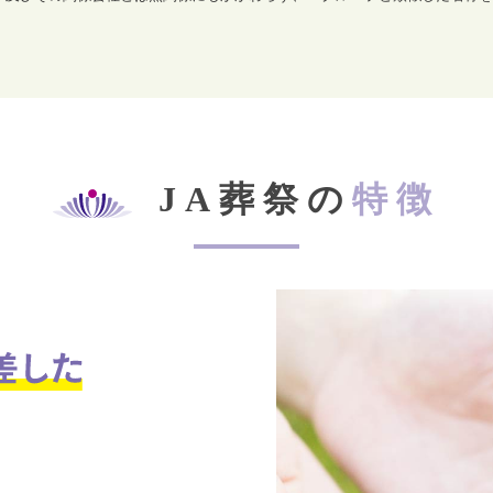
JA葬祭の
特徴