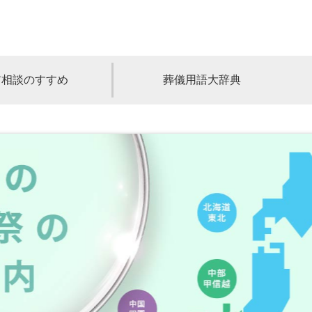
前相談のすすめ
葬儀用語大辞典
福島
茨城
山梨
福井
石川
富山
高知
愛媛
香川
児島
沖縄