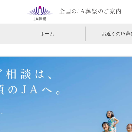
ホーム
お近くのJA葬
【北海道・東北】
北海道
【関東】
東京
神
【中部・甲信越】
愛知
【関西】
大阪
【中国・四国】
広島
【九州・沖縄】
福岡