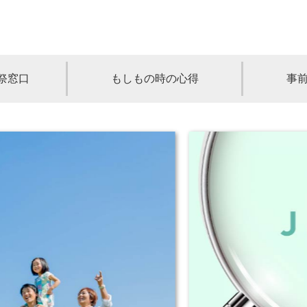
祭窓口
もしもの時の心得
事
青森
岩手
宮城
秋田
山形
奈川
千葉
埼玉
群馬
栃木
静岡
岐阜
三重
新潟
長野
京都
兵庫
奈良
滋賀
和歌山
岡山
山口
鳥取
島根
徳島
長崎
佐賀
熊本
大分
宮崎
鹿