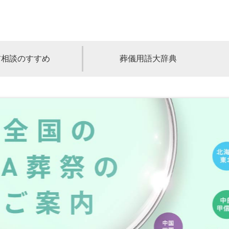
前相談のすすめ
葬儀用語大辞典
福島
茨城
山梨
福井
石川
富山
高知
愛媛
香川
児島
沖縄