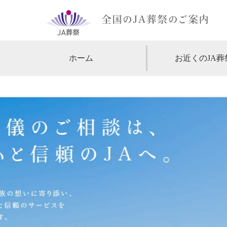
ホーム
お近くのJA葬
【北海道・東北】
北海道
【関東】
東京
神
【中部・甲信越】
愛知
【関西】
大阪
【中国・四国】
広島
【九州・沖縄】
福岡