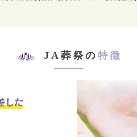
JA葬祭の
特徴