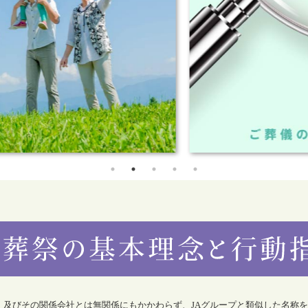
合）及びその関係会社とは無関係にもかかわらず、JAグループと類似した名称