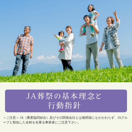
＜ご注意＞ JA（農業協同組合）及びその関係会社とは無関係にもかかわらず、JAグル
ープと類似した名称を名乗る事業者にご注意下さい。