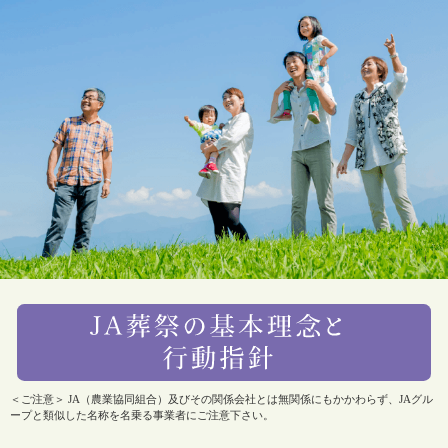
＜ご注意＞ JA（農業協同組合）及びその関係会社とは無関係にもかかわらず、JAグル
ープと類似した名称を名乗る事業者にご注意下さい。