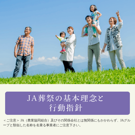
＜ご注意＞ JA（農業協同組合）及びその関係会社とは無関係にもかかわらず、JAグル
ープと類似した名称を名乗る事業者にご注意下さい。