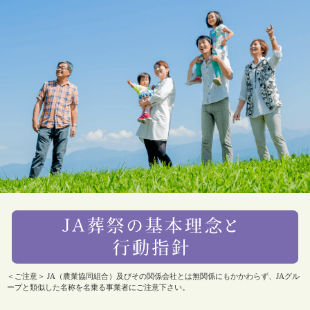
＜ご注意＞ JA（農業協同組合）及びその関係会社とは無関係にもかかわらず、JAグル
ープと類似した名称を名乗る事業者にご注意下さい。