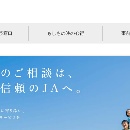
祭窓口
もしもの時の心得
事
青森
岩手
宮城
秋田
山形
奈川
千葉
埼玉
群馬
栃木
静岡
岐阜
三重
新潟
長野
京都
兵庫
奈良
滋賀
和歌山
岡山
山口
鳥取
島根
徳島
長崎
佐賀
熊本
大分
宮崎
鹿