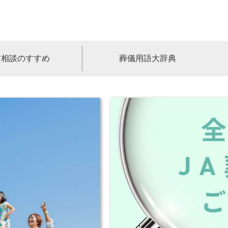
前相談のすすめ
葬儀用語大辞典
福島
茨城
山梨
福井
石川
富山
高知
愛媛
香川
児島
沖縄