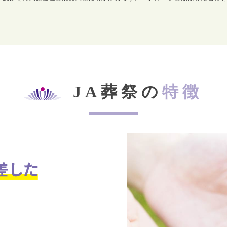
JA葬祭の
特徴