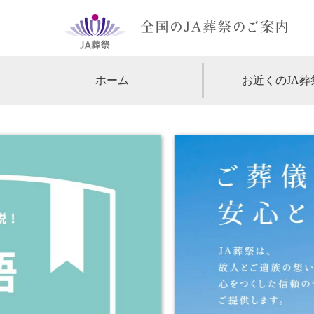
ホーム
お近くのJA葬
【北海道・東北】
北海道
【関東】
東京
神
【中部・甲信越】
愛知
【関西】
大阪
【中国・四国】
広島
【九州・沖縄】
福岡