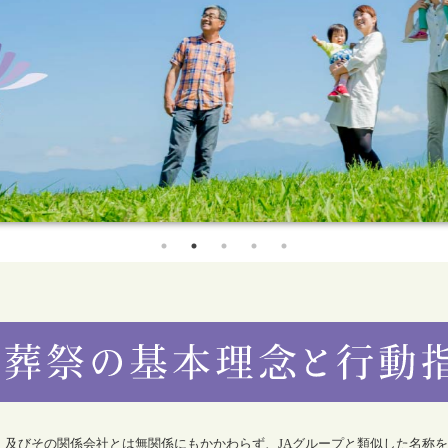
合）及びその関係会社とは無関係にもかかわらず、JAグループと類似した名称