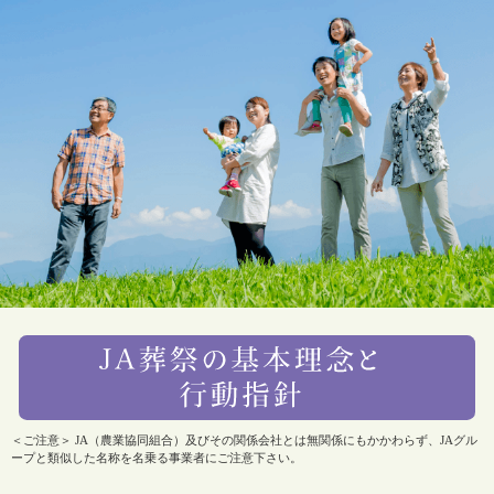
＜ご注意＞ JA（農業協同組合）及びその関係会社とは無関係にもかかわらず、JAグル
ープと類似した名称を名乗る事業者にご注意下さい。