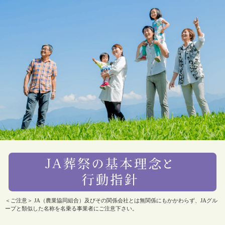
＜ご注意＞ JA（農業協同組合）及びその関係会社とは無関係にもかかわらず、JAグル
ープと類似した名称を名乗る事業者にご注意下さい。